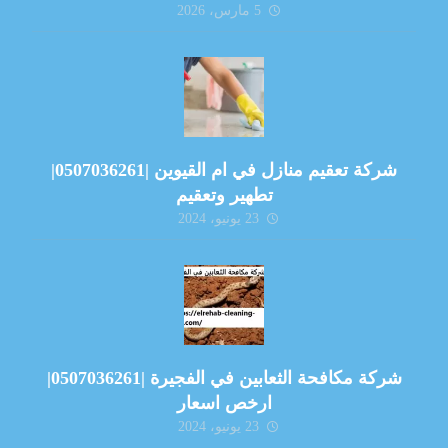
5 مارس، 2026
شركة تعقيم منازل في ام القيوين |0507036261|
تطهير وتعقيم
23 يونيو، 2024
شركة مكافحة الثعابين في الفجيرة |0507036261|
ارخص اسعار
23 يونيو، 2024