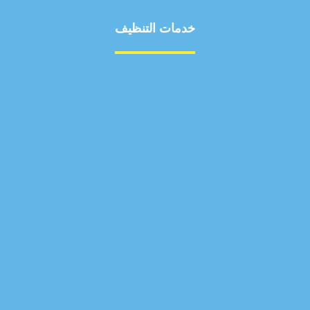
خدمات التنظيف
مكافحة الآفات
مركبة
بناء
غسيل سيارة
صيانة
تجاري
عادي
خدمات
الداخلية
الخارج
اتصال
لورم
معلومات
الخارج
خدمات