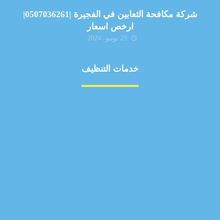
شركة مكافحة الثعابين في الفجيرة |0507036261|
ارخص اسعار
23 يونيو، 2024
خدمات التنظيف
مكافحة الآفات
مركبة
بناء
غسيل سيارة
صيانة
تجاري
عادي
خدمات
الداخلية
الخارج