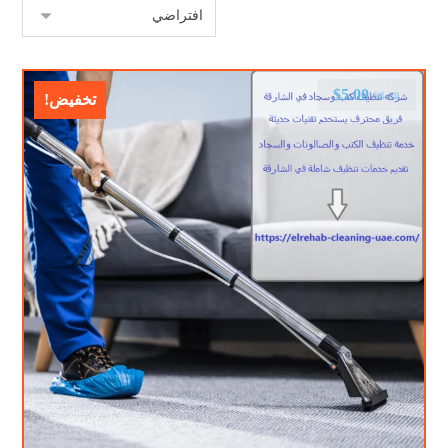
$
5.00
$
8.00
تخفيض!