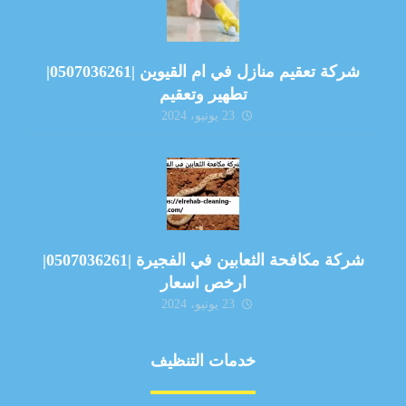
شركة تعقيم منازل في ام القيوين |0507036261|
تطهير وتعقيم
23 يونيو، 2024
شركة مكافحة الثعابين في الفجيرة |0507036261|
ارخص اسعار
23 يونيو، 2024
خدمات التنظيف