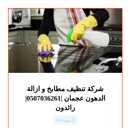
شركة تنظيف مطابخ و ازالة
الدهون عجمان |0507036261|
رائدون
23 يونيو، 2024