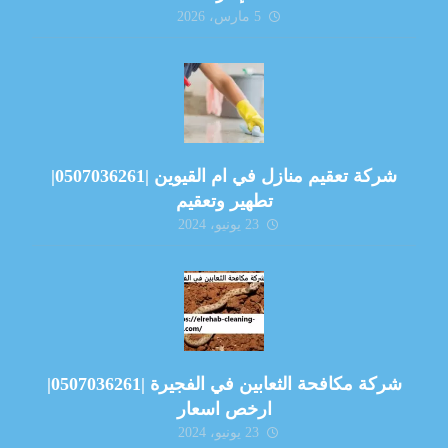
5 مارس، 2026
شركة تعقيم منازل في ام القيوين |0507036261|
تطهير وتعقيم
23 يونيو، 2024
شركة مكافحة الثعابين في الفجيرة |0507036261|
ارخص اسعار
23 يونيو، 2024