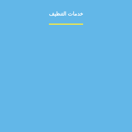
خدمات التنظيف
مكافحة الآفات
مركبة
بناء
غسيل سيارة
صيانة
تجاري
عادي
خدمات
الداخلية
الخارج
اتصال
لورم
معلومات
الخارج