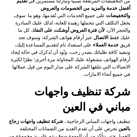
من التخفيضات المرتفعة نسبيًا ومازلنا مستمرين في
تقديم
أفضل خدمة والمزيد من الخصومات والعروض
والتخفيضات
على جميع الخدمات التي تُقدمها، وهو ما سوف
يجعل التكلف التي تتحملها زهيدة للغاية، لذلك عليك المبادرة
والحجز الآن،
لأن فترة العروض أوشكت على النفاذ
، كل ما
عليك فقط
الاتصال
عبر أرقام هواتف الشركة، وسوف تجد
فريق
خدمة العملاء
على استعداد تام لتقديم المساعدة إليك،
وتنفيذ كافة طلباتك بصدر رحب، ونّود أن نُذكرك في حالة إيجاد
أرقام الهواتف مشغولة عليك المحاولة مرة أخرى؛ نظرًا لكثرة
الاتصالات التي تتلقها الشركة على مدار اليوم من قبِل عملائها
في جميع أنحاء الامارات .
شركة تنظيف واجهات
مباني في العين
تنظيف واجهات المباني الزجاجية ،
شركة تنظيف واجهات زجاج
بالعين
تحرص على أن تقدم العديد من الضمانات المختلفة
للعميل حتى يتأكد من أن المهمة سوف تتم على يد مجموعة من