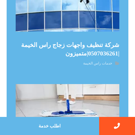
شركة تنظيف واجهات زجاج راس الخيمة
|0507036261|متميزون
خدمات راس الخيمة
اطلب خدمة