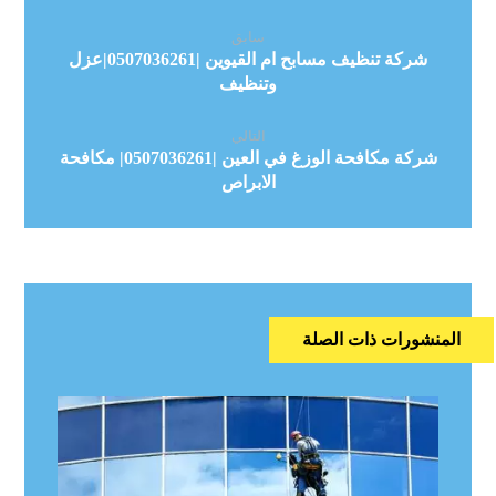
سابق
شركة تنظيف مسابح ام القيوين |0507036261|عزل
وتنظيف
التالي
شركة مكافحة الوزغ في العين |0507036261| مكافحة
الابراص
المنشورات ذات الصلة