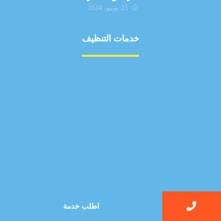
23 يونيو، 2024
خدمات التنظيف
مكافحة الآفات
مركبة
بناء
غسيل سيارة
صيانة
تجاري
عادي
خدمات
الداخلية
الخارج
اتصال
لورم
اطلب خدمة
معلومات