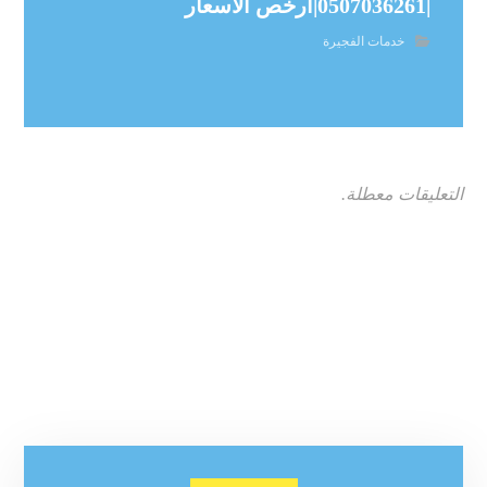
|0507036261|ارخص الاسعار
خدمات الفجيرة
التعليقات معطلة.