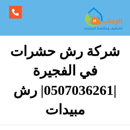
شركة رش حشرات
في الفجيرة
|0507036261| رش
مبيدات