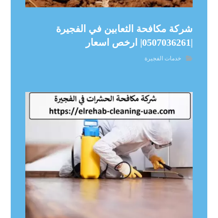
شركة مكافحة الثعابين في الفجيرة
|0507036261| ارخص اسعار
خدمات الفجيرة