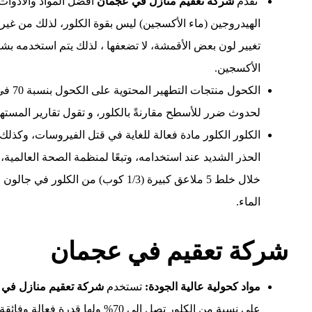
تقدم
شركة تعقيم منازل في
عجمان
افضل المواد والادوات
الهيدروجين (ماء الأكسجين) ليس بقوة الكلور، لذلك من غي
تغيير لون بعض الأقمشة، لا تضعفها ، لذلك يتم استخدمه بش
الأكسجين.
الكحو
لحدوث ضرر للأسطح مقارنةً بالكلور، و تقول تقارير المسته
الكلور الكلور مادة فعالة للغاية في قتل الفيروسات، وكذ
الحذر الشديد عند استخدامه، وتبعًا لمنظمة الصحة العالمية
الماء.
شركة تعقيم في عجمان
مواد كحولية عالية الجودة:
تستخدم
شركة تعقيم منازل في
على نسبة من الكلور تصل إلى 70% ول