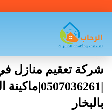
شركة تعقيم منازل ف
|0507036261|ماكي
بالبخار