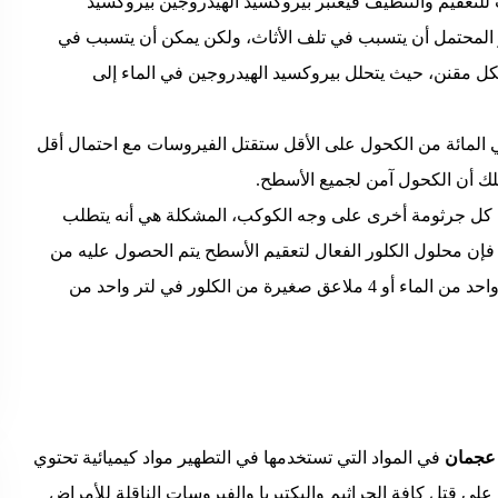
 للتعقيم والتنظيف فيعتبر بيروكسيد الهيدروجين بيروكسيد
ر المحتمل أن يتسبب في تلف الأثاث، ولكن يمكن أن يتسبب في
كل مقنن، حيث يتحلل بيروكسيد الهيدروجين في الماء إلى
ل منتجات التطهير المحتوية على الكحول بنسبة 70 في المائة من الكحول على الأقل ستقتل الفيروسات مع احتمال أقل
لك أن الكحول آمن لجميع الأسطح.
لك كل جرثومة أخرى على وجه الكوكب، المشكلة هي أنه يتطلب
، فإن محلول الكلور الفعال لتعقيم الأسطح يتم الحصول عليه من
خلال خلط 5 ملاعق كبيرة (1/3 كوب) من الكلور في جالون واحد من الماء أو 4 ملاعق صغيرة من الكلور في لتر واحد من
 عجمان
في المواد التي تستخدمها في التطهير مواد كيميائية تحتوي
ها قدرة فعالة وفائقة على قتل كافة الجراثيم والبكتيريا والفيروسات الناقلة للأمراض