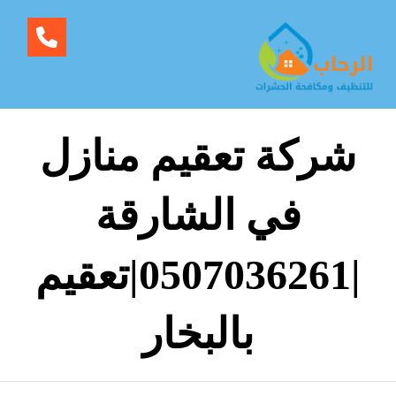
شركة تعقيم منازل
في الشارقة
|0507036261|تعقيم
بالبخار