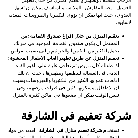
الرحاب بتنظيف وتطهير و تعقيم المنزل من خلال تطهير
الغسيل : ايضا المفارش والملابس والمناشف يمكن ان تسهل
العدوى ، حيث انها يمكن ان تؤوى البكتيريا والفيروسات المعدية
لاسابيع.
تعقيم المنزل من خلال افراغ صندوق القمامة :
من
المحتمل ان يكون صندوق القمامة الموجود فى منزلك
يحمل الكثير من البكتيريا والجراثيم والتى تسبب امراض.
تعقيم المنزل عن طريق تطهير العاب الاطفال المحشوة :
إذا طفلك كان مريض ثم تعافى عليك على الفور القاء
الدمى فى الغسالة لتنظيفها وتطهيرها ، حيث ان تلك
الالعاب تنمو بها الكثير من البكتيريا والفيروسات بسبب
ان الاطفال يمسكونها كثيرا فى فترات مرضهم، وفى
نفس الوقت يمكن ان يضعوها فى اماكن كثيرة بالمنزل.
شركة تعقيم في الشارقة
نستخدم
شركة تعقيم منازل في الشارقة
العديد من مواد
التعقيم وعلي رأسها مادة الكلوروكسينول والتي تعتبر