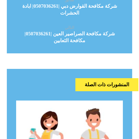
شركة مكافحة القوارض دبي |0507036261| ابادة
الحشرات
التالي
شركة مكافحة الصراصير العين |0507036261|
مكافحة الثعابين
المنشورات ذات الصلة