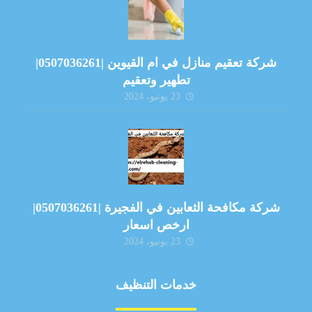
شركة تعقيم منازل في ام القيوين |0507036261|
تطهير وتعقيم
23 يونيو، 2024
شركة مكافحة الثعابين في الفجيرة |0507036261|
ارخص اسعار
23 يونيو، 2024
خدمات التنظيف