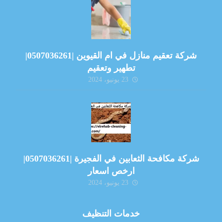
شركة تعقيم منازل في ام القيوين |0507036261|
تطهير وتعقيم
23 يونيو، 2024
شركة مكافحة الثعابين في الفجيرة |0507036261|
ارخص اسعار
23 يونيو، 2024
خدمات التنظيف