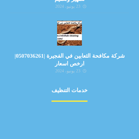
23 يونيو، 2024
شركة مكافحة الثعابين في الفجيرة |0507036261|
ارخص اسعار
23 يونيو، 2024
خدمات التنظيف
مكافحة الآفات
مركبة
بناء
غسيل سيارة