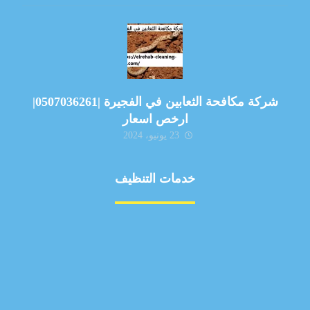
شركة مكافحة الثعابين في الفجيرة |0507036261|
ارخص اسعار
23 يونيو، 2024
خدمات التنظيف
مكافحة الآفات
مركبة
بناء
غسيل سيارة
صيانة
تجاري