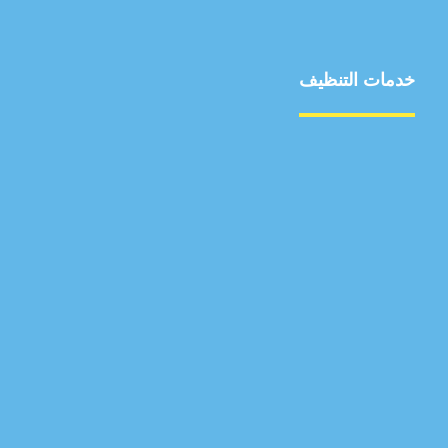
خدمات التنظيف
مكافحة الآفات
مركبة
بناء
غسيل سيارة
صيانة
تجاري
عادي
خدمات
الداخلية
الخارج
اتصال
لورم
معلومات
الخارج
خدمات
خدمات ساخنة