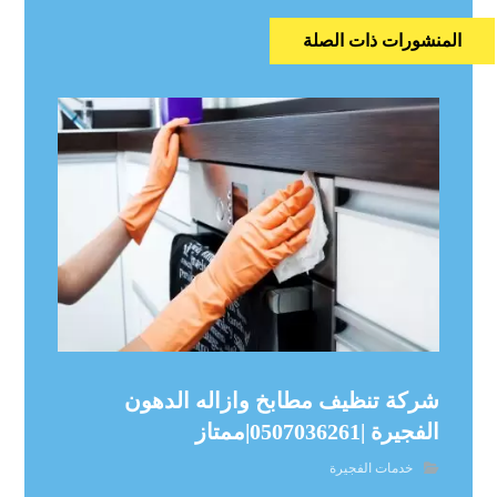
المنشورات ذات الصلة
شركة تنظيف مطابخ وازاله الدهون
الفجيرة |0507036261|ممتاز
خدمات الفجيرة