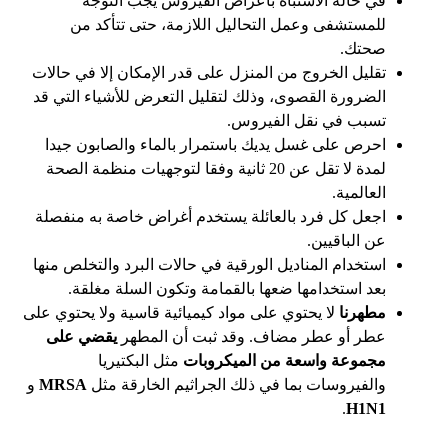
في حالة الاشتباه بأعراض الفيروس يجب التوجه
للمستشفى وعمل التحاليل اللازمة، حتى تتأكد من
صحتك.
تقليل الخروج من المنزل على قدر الإمكان إلا في حالات
الضرورة القصوى، وذلك لتقليل التعرض للأشياء التي قد
تسبب في نقل الفيروس.
احرص على غسل يديك باستمرار بالماء والصابون جيدا
لمدة لا تقل عن 20 ثانية وفقا لتوجهيات منظمة الصحة
العالمية.
اجعل كل فرد بالعائلة يستخدم أغراض خاصة به منفصلة
عن الباقيين.
استخدام المناديل الورقية في حالات البرد والتخلص منها
بعد استخدامها ضعها بالقمامة وتكون السلة مغلقة.
مطهرنا
لا يحتوي على مواد كيميائية قاسية ولا يحتوي على
عطر أو عطر مضاف. وقد ثبت أن المطهر
يقضي على
مجموعة واسعة من الميكروبات
مثل البكتيريا
والفيروسات بما في ذلك الجراثيم الخارقة مثل
MRSA
و
.
H1N1