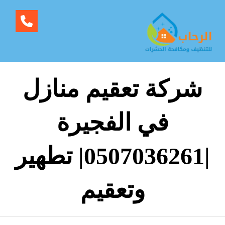
شركة تعقيم منازل
في الفجيرة
|0507036261| تطهير
وتعقيم