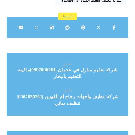
شركة تنظيف وتعقيم المنزل في الفجيرة
سابق
شركة تعقيم منازل في عجمان |0507036261|ماكينة
التعقيم بالبخار
التالي
شركة تنظيف واجهات زجاج ام القيوين |0507036261|
تنظيف مباني